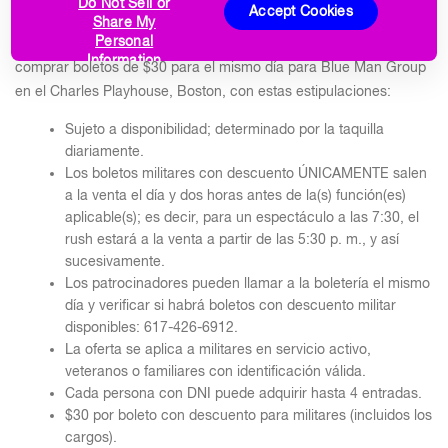
Do Not Sell or
Accept Cookies
Los miembros de las Fuerzas Armadas (en servicio activo,
Share My
Personal
veteranos o familiares) con una identificación válida pueden
Information
comprar boletos de $30 para el mismo día para Blue Man Group
en el Charles Playhouse, Boston, con estas estipulaciones:
Sujeto a disponibilidad; determinado por la taquilla
diariamente.
Los boletos militares con descuento ÚNICAMENTE salen
a la venta el día y dos horas antes de la(s) función(es)
aplicable(s); es decir, para un espectáculo a las 7:30, el
rush estará a la venta a partir de las 5:30 p. m., y así
sucesivamente.
Los patrocinadores pueden llamar a la boletería el mismo
día y verificar si habrá boletos con descuento militar
disponibles: 617-426-6912.
La oferta se aplica a militares en servicio activo,
veteranos o familiares con identificación válida.
Cada persona con DNI puede adquirir hasta 4 entradas.
$30 por boleto con descuento para militares (incluidos los
cargos).