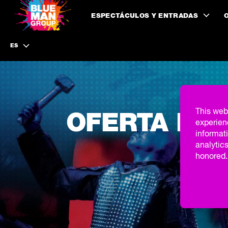
ESPECTÁCULOS Y ENTRADAS
ES
This web
OFERTA DEL
experien
informati
analytics
honored. 