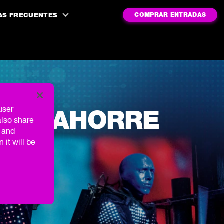
AS FRECUENTES
COMPRAR ENTRADAS
user
DOS: AHORRE
also share
g and
 it will be