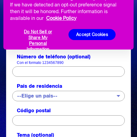
If we have detected an opt-out preference signal
Apellido
then it will be honored. Further information is
available in our
Cookie Policy
Correo electrónico
Do Not Sell or
Accept Cookies
Share My
Personal
Information
Número de teléfono
(optional)
Con el formato 1234567890
País de residencia
Código postal
Tema
(optional)