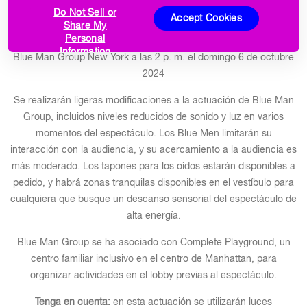
SENSORIALES EN NUEVA YORK
Do Not Sell or
Accept Cookies
Share My
Personal
Apoye a
YAI
con una actuación especial para los sentidos de
Information
Blue Man Group New York a las 2 p. m. el domingo 6 de octubre
2024
Se realizarán ligeras modificaciones a la actuación de Blue Man
Group, incluidos niveles reducidos de sonido y luz en varios
momentos del espectáculo. Los Blue Men limitarán su
interacción con la audiencia, y su acercamiento a la audiencia es
más moderado. Los tapones para los oídos estarán disponibles a
pedido, y habrá zonas tranquilas disponibles en el vestíbulo para
cualquiera que busque un descanso sensorial del espectáculo de
alta energía.
Blue Man Group se ha asociado con Complete Playground, un
centro familiar inclusivo en el centro de Manhattan, para
organizar actividades en el lobby previas al espectáculo.
Tenga en cuenta:
en esta actuación se utilizarán luces